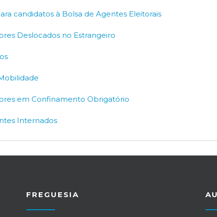
ara candidatos à Bolsa de Agentes Eleitorais
itores Deslocados no Estrangeiro
sos
 Mobilidade
eitores em Confinamento Obrigatório
entes Internados
FREGUESIA
A