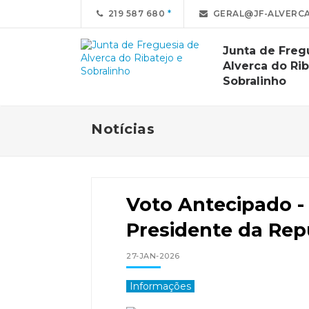
219 587 680
GERAL@JF-ALVERCA
Junta de Freg
Alverca do Rib
Sobralinho
Notícias
Voto Antecipado - 
Presidente da Rep
27-JAN-2026
Informações